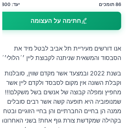
86
תומכים
יעד:
1,800
חתימה על העצומה
אנו דורשים מעיריית תל אביב לבטל מיד את
הסבסוד והמשאית שניתנה לקבוצת ליין ׳´הלולי׳´
בשנת 2022 ובמצעד אשר מקדם שווין, סובלנות
וקבלת השונה אין מקום לסבסד ולקדם ליין אשר
מחפיץ ומפלה קבוצה של אנשים בשל משקלם!!!
שמנופוביה היא תופעה קשה אשר רבים סובלים
ממנה הן בחיים החברתיים והן בחיי הזוגיים ובטח
בקהילה שמקדשת צורת גוף אחת! בשני האחרונות