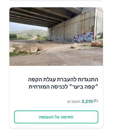
התנגדות להעברת עגלת הקפה
״קפה ביער״ לכניסה המזרחית
✍️
2,215
תומכים
חתימה על העצומה