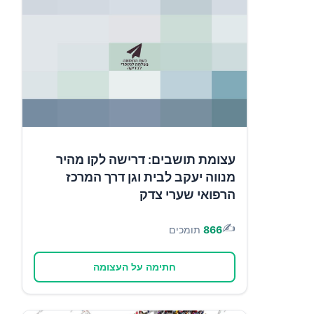
עצומת תושבים: דרישה לקו מהיר
מנווה יעקב לבית וגן דרך המרכז
הרפואי שערי צדק
✍️
866
תומכים
חתימה על העצומה