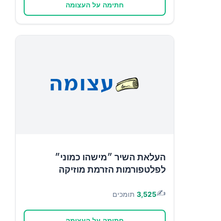
חתימה על העצומה
העלאת השיר ״מישהו כמוני״
לפלטפורמות הזרמת מוזיקה
✍️
3,525
תומכים
חתימה על העצומה