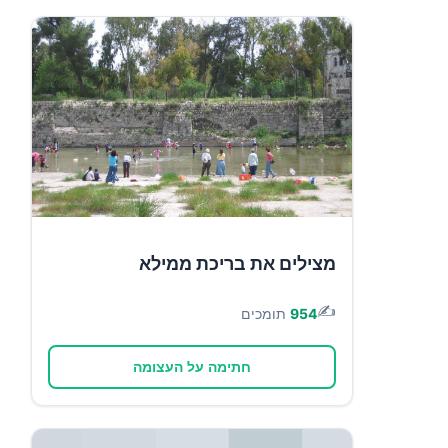
מצילים את בריכת ממילא
✍️
954
תומכים
חתימה על העצומה