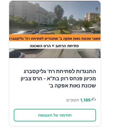
התנגדות לפתיחת רח' גליקסברג
מכיוון פנחס רוזן בת"א - הרס צביון
שכונת נאות אפקה ב'
✍️
1,165
תומכים
חתימה על העצומה