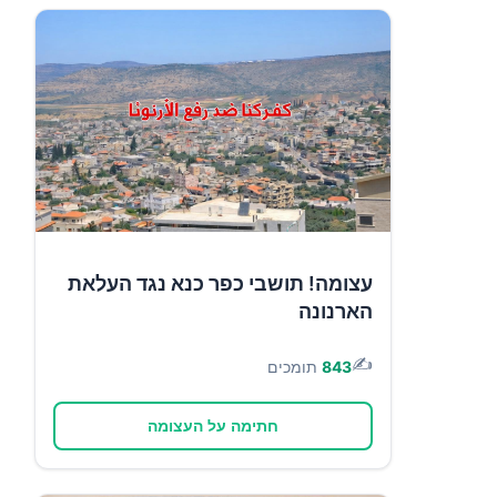
עצומה! תושבי כפר כנא נגד העלאת
הארנונה
✍️
843
תומכים
חתימה על העצומה