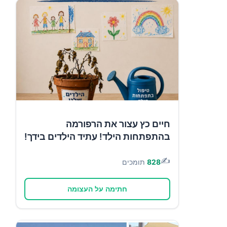
חיים כץ עצור את הרפורמה
בהתפתחות הילד! עתיד הילדים בידך!
✍️
828
תומכים
חתימה על העצומה