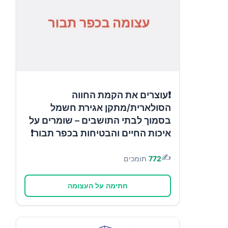
❗עוצרים את הקמת החווה
הסולארית/מתקן אגירת חשמל
בסמוך לבתי התושבים – שומרים על
איכות החיים והבטיחות בכפר תבור❗
✍️
772
תומכים
חתימה על העצומה