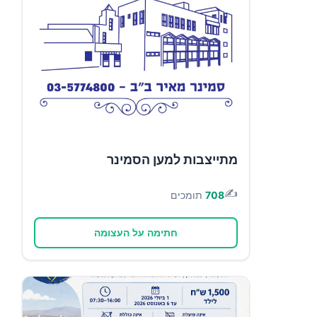
מתייצבות למען הסמינר
✍️
708
תומכים
חתימה על העצומה