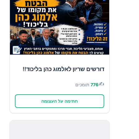
דורשים שריון לאלמוג כהן בליכוד‼️
✍️
776
תומכים
חתימה על העצומה