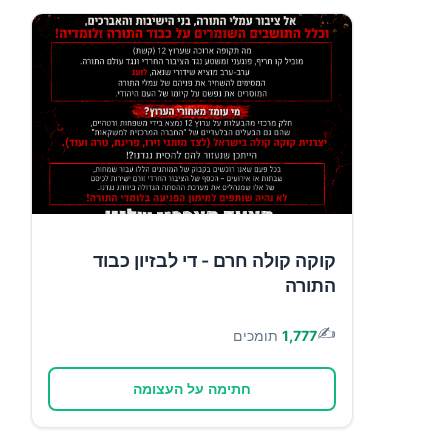
קוקה קולה חרם - די לבזיון כבוד
התורה
✍️
1,777
תומכים
חתימה על העצומה