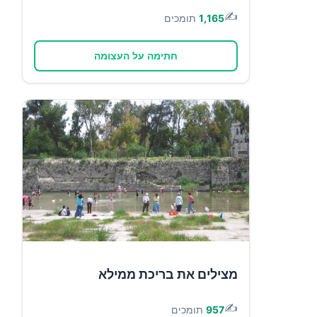
✍️
1,165
תומכים
חתימה על העצומה
מצילים את בריכת ממילא
✍️
957
תומכים