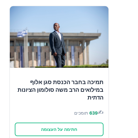
תמיכה בחבר הכנסת סגן אלוף
במילואים הרב משה סולומון הציונות
הדתית
✍️
639
תומכים
חתימה על העצומה