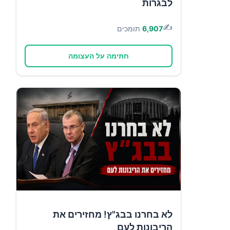
לבגרות
✍️
6,907
תומכים
חתימה על העצומה
לא בחרנו בבג"ץ! מחזירים את
הריבונות לעם