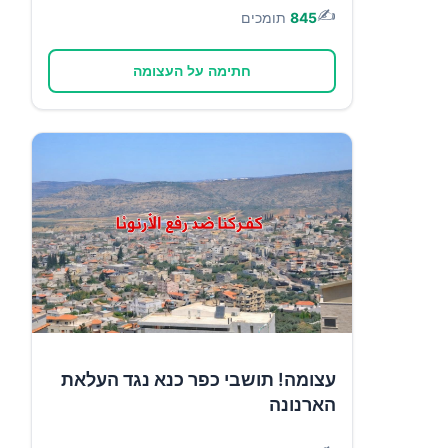
✍️
845
תומכים
חתימה על העצומה
עצומה! תושבי כפר כנא נגד העלאת
הארנונה