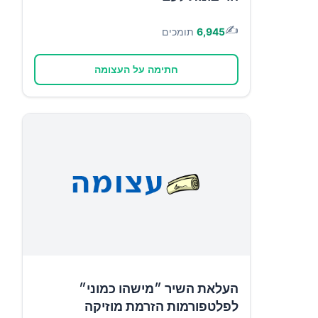
✍️
6,945
תומכים
חתימה על העצומה
העלאת השיר ״מישהו כמוני״
לפלטפורמות הזרמת מוזיקה