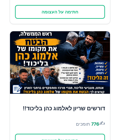
חתימה על העצומה
דורשים שריון לאלמוג כהן בליכוד‼️
✍️
776
תומכים