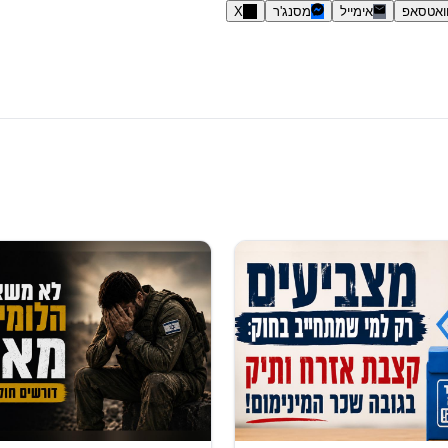
ואטסאפ
אימייל
מסנג'ר
X