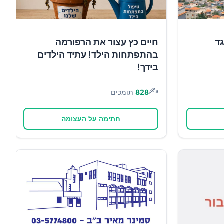
גד
חיים כץ עצור את הרפורמה
בהתפתחות הילד! עתיד הילדים
בידך!
✍️
828
תומכים
חתימה על העצומה