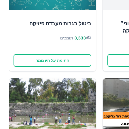
ני״
ביטול בגרות מעבדה פיזיקה
קה
✍️
3,333
תומכים
חתימה על העצומה