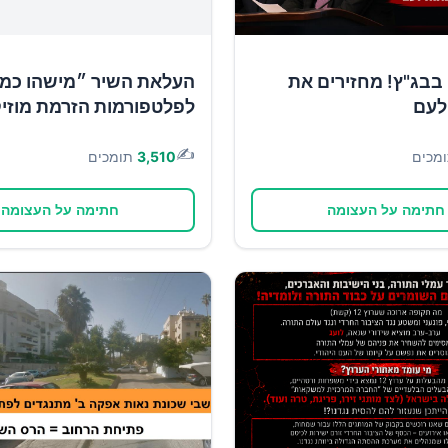
בבג"ץ! מחזירים את
העלאת השיר ״מישהו כמו
לעם
לפלטפורמות הזרמת מוזי
✍️
מכים
3,510
תומכים
חתימה על העצומה
חתימה על העצומה