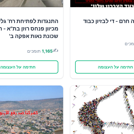
חרם - די לבזיון כבוד
התנגדות לפתיחת רח' גל
מכיוון פנחס רוזן בת"א - ה
שכונת נאות אפקה ב'
מכים
✍️
1,165
תומכים
חתימה על העצומה
חתימה על העצומה