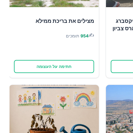
יקסברג
מצילים את בריכת ממילא
רס צביון
✍️
954
תומכים
חתימה על העצומה