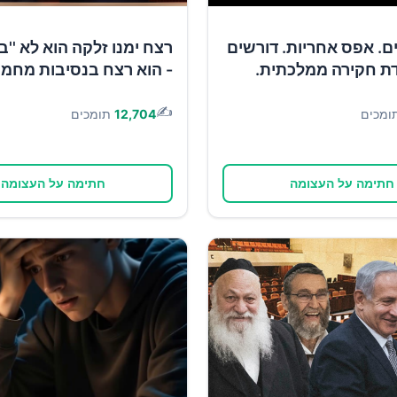
1 ימים. אפס אחריות. דורשים
רצח ימנו זלקה הוא לא ''ב
ת חקירה ממלכתית.
- הוא רצח בנסיבות מחמי
✍️
ומכים
12,704
תומכים
חתימה על העצומה
חתימה על העצומה