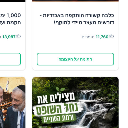
כלבה קשורה הותקפה באכזריות -
,000
דורשים מעצר מיידי לתוקף!
הקמת ועד
✍️
✍️
11,760
תומכים
13,987
ת
חתימה על העצומה