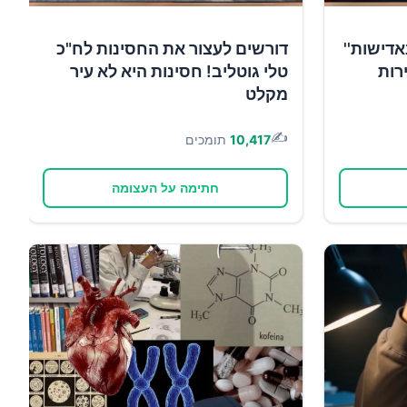
אדישות''
דורשים לעצור את החסינות לח"כ
רות
טלי גוטליב! חסינות היא לא עיר
מקלט
✍️
10,417
תומכים
חתימה על העצומה