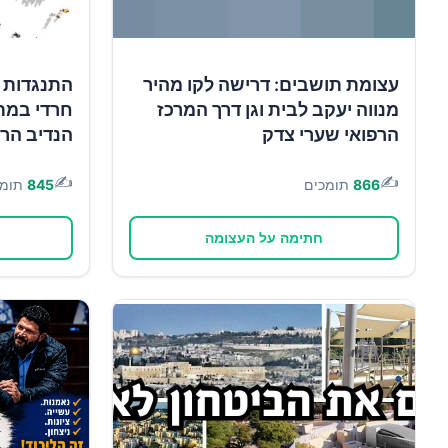
עצומת תושבים: דרישה לקו מהיר
התנגדות ל
מנווה יעקב לבית וגן דרך המרכז
חרדי במת
הרפואי שערי צדק
הנדיב הר
✍️
✍️
866
תומכים
845
תומכ
חתימה על העצומה