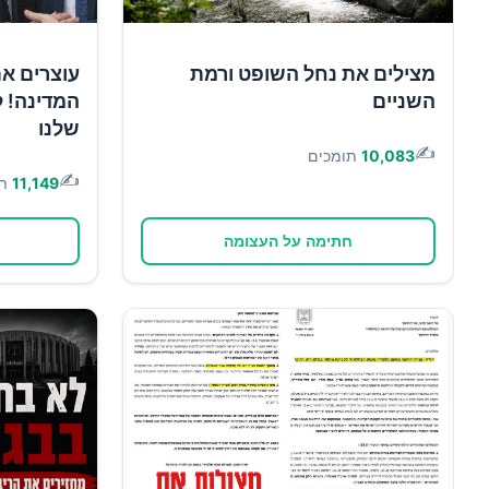
מצילים את נחל השופט ורמת
עוצרים א
השניים
המדינה! ל
שלנו
✍️
10,083
תומכים
✍️
11,149
ת
חתימה על העצומה