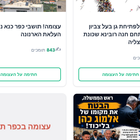
פתיחת גן בעל צביון
עצומה! תושבי כפר כנא נ
חם חנה רובינא שכונת
העלאת הארנונה
צליה
✍️
843
תומכים
ים
חתימה על העצומה
חתימה על העצומה