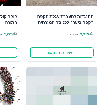
התנגדות להעברת עגלת הקפה
קוקה קולה 
״קפה ביער״ לכניסה המזרחית
התורה
✍️
✍️
2,215
תומכים
1,776
תו
חתימה על העצומה