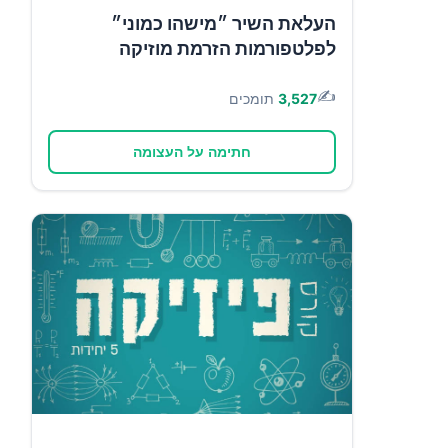
העלאת השיר ״מישהו כמוני״
לפלטפורמות הזרמת מוזיקה
✍️
3,527
תומכים
חתימה על העצומה