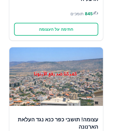
✍️
845
תומכים
חתימה על העצומה
עצומה! תושבי כפר כנא נגד העלאת
הארנונה