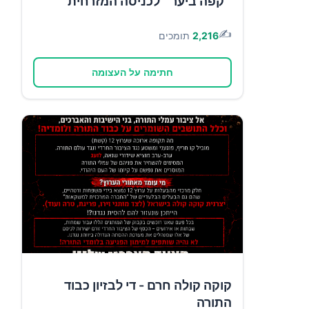
״קפה ביער״ לכניסה המזרחית
✍️
2,216
תומכים
חתימה על העצומה
קוקה קולה חרם - די לבזיון כבוד
התורה