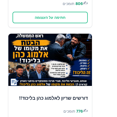
✍️
806
תומכים
חתימה על העצומה
דורשים שריון לאלמוג כהן בליכוד‼️
✍️
776
תומכים