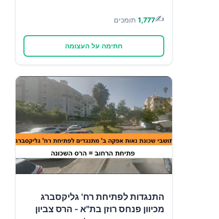
✍️
1,777
תומכים
חתימה על העצומה
התנגדות לפתיחת רח' גליקסברג
מכיוון פנחס רוזן בת"א - הרס צביון