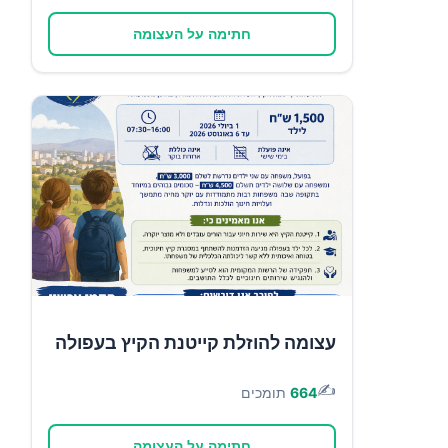
חתימה על העצומה
עצומה להוזלת קייטנת הקיץ בעפולה
✍️
664
תומכים
חתימה על העצומה