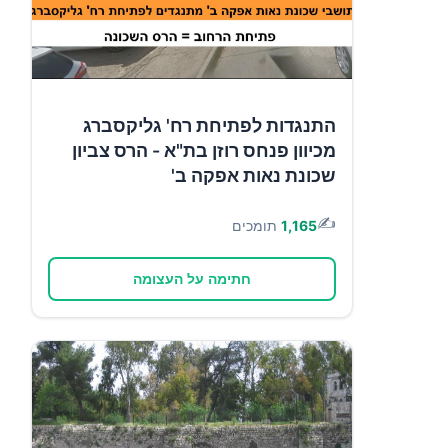
התנגדות לפתיחת רח' גליקסברג
מכיוון פנחס רוזן בת"א - הרס צביון
שכונת נאות אפקה ב'
✍️
1,165
תומכים
חתימה על העצומה