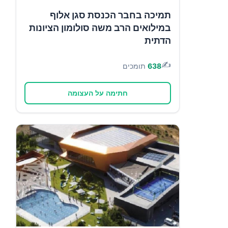
תמיכה בחבר הכנסת סגן אלוף
במילואים הרב משה סולומון הציונות
הדתית
✍️
638
תומכים
חתימה על העצומה