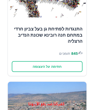
התנגדות לפתיחת גן בעל צביון חרדי
במתחם חנה רובינא שכונת הנדיב
הרצליה
✍️
845
תומכים
חתימה על העצומה