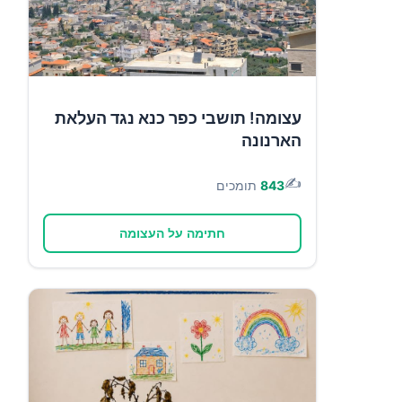
עצומה! תושבי כפר כנא נגד העלאת
הארנונה
✍️
843
תומכים
חתימה על העצומה