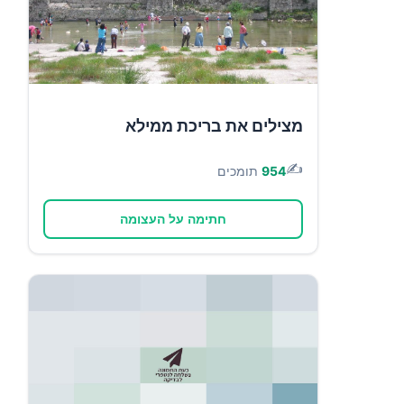
מצילים את בריכת ממילא
✍️
954
תומכים
חתימה על העצומה