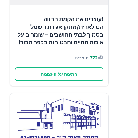
❗עוצרים את הקמת החווה
הסולארית/מתקן אגירת חשמל
בסמוך לבתי התושבים – שומרים על
איכות החיים והבטיחות בכפר תבור❗
✍️
772
תומכים
חתימה על העצומה