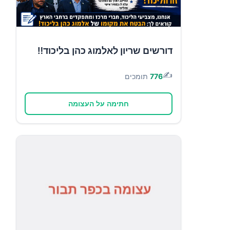
דורשים שריון לאלמוג כהן בליכוד‼️
✍️
776
תומכים
חתימה על העצומה