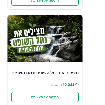
חתימה על העצומה
מצילים את נחל השופט ורמת השניים
✍️
10,083
תומכים
חתימה על העצומה