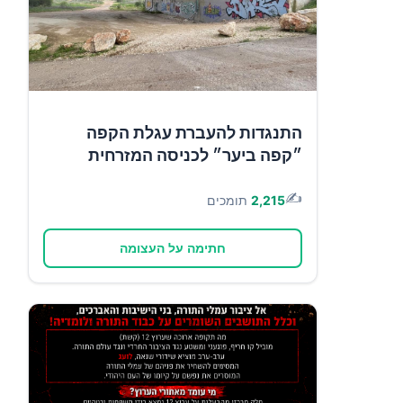
התנגדות להעברת עגלת הקפה
״קפה ביער״ לכניסה המזרחית
✍️
2,215
תומכים
חתימה על העצומה