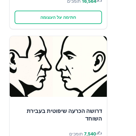
✍️
16,564
תומכים
חתימה על העצומה
דרושה הכרעה שיפוטית בעבירת
השוחד
✍️
7,540
תומכים