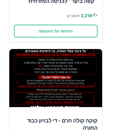
״קפה ביער״ לכניסה המזרחית
✍️
2,216
תומכים
חתימה על העצומה
קוקה קולה חרם - די לבזיון כבוד
התורה