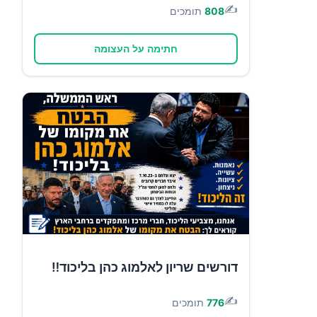
✍️
808
תומכים
חתימה על העצומה
דורשים שריון לאלמוג כהן בליכוד‼️
✍️
776
תומכים