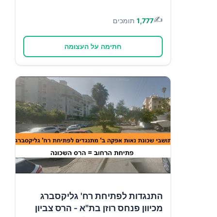
✍️
1,777
תומכים
חתימה על העצומה
התנגדות לפתיחת רח' גליקסברג
מכיוון פנחס רוזן בת"א - הרס צביון