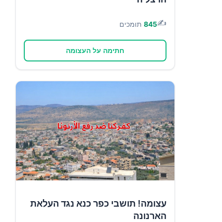
✍️
845
תומכים
חתימה על העצומה
עצומה! תושבי כפר כנא נגד העלאת
הארנונה