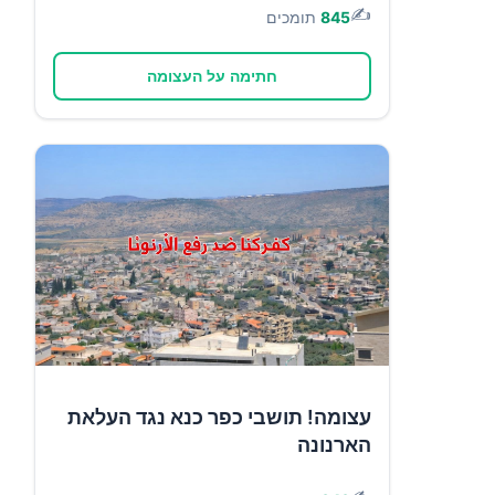
✍️
845
תומכים
חתימה על העצומה
עצומה! תושבי כפר כנא נגד העלאת
הארנונה