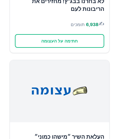
לא בחרנו בבג"ץ! מחזירים את
הריבונות לעם
✍️
6,938
תומכים
חתימה על העצומה
העלאת השיר ״מישהו כמוני״