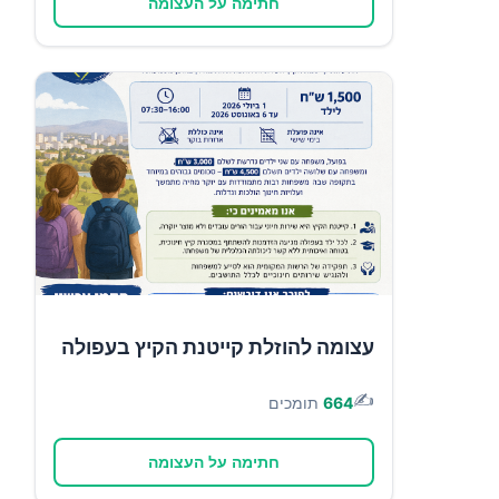
חתימה על העצומה
עצומה להוזלת קייטנת הקיץ בעפולה
✍️
664
תומכים
חתימה על העצומה