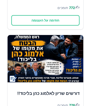
✍️
772
תומכים
חתימה על העצומה
דורשים שריון לאלמוג כהן בליכוד‼️
✍️
776
תומכים