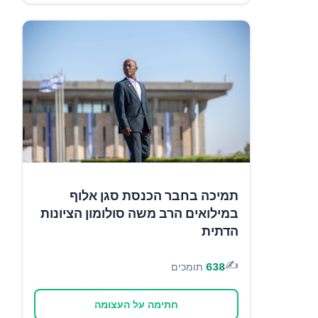
תמיכה בחבר הכנסת סגן אלוף
במילואים הרב משה סולומון הציונות
הדתית
✍️
638
תומכים
חתימה על העצומה