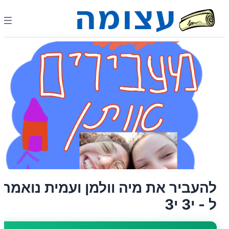
להעביר את מיה וולמן ועמית נואמה
ל - י3 י3