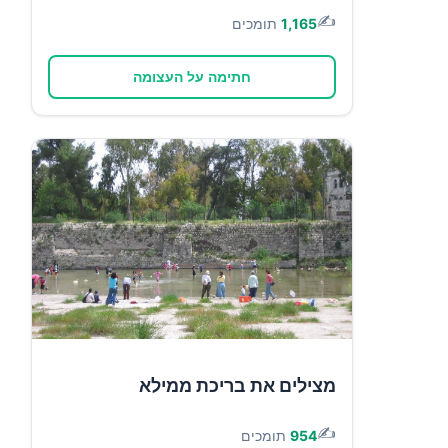
✍️
1,165
תומכים
חתימה על העצומה
מצילים את בריכת ממילא
✍️
954
תומכים