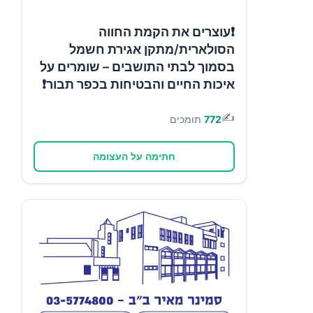
❗עוצרים את הקמת החווה
הסולארית/מתקן אגירת חשמל
בסמוך לבתי התושבים – שומרים על
איכות החיים והבטיחות בכפר תבור❗
✍️
772
תומכים
חתימה על העצומה