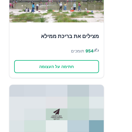
מצילים את בריכת ממילא
✍️
954
תומכים
חתימה על העצומה