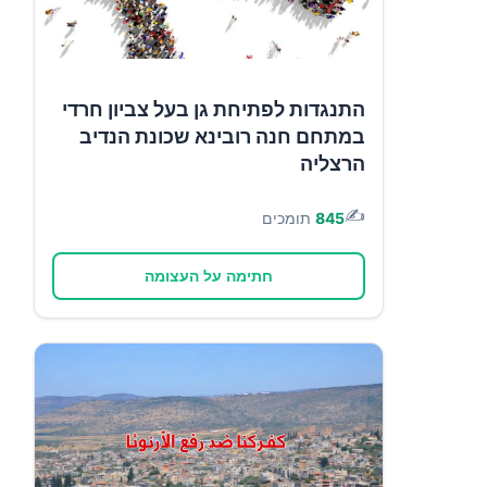
התנגדות לפתיחת גן בעל צביון חרדי
במתחם חנה רובינא שכונת הנדיב
הרצליה
✍️
845
תומכים
חתימה על העצומה