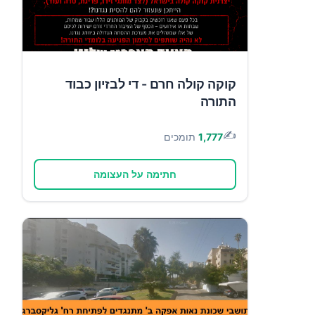
קוקה קולה חרם - די לבזיון כבוד
התורה
✍️
1,777
תומכים
חתימה על העצומה