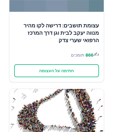
עצומת תושבים: דרישה לקו מהיר
מנווה יעקב לבית וגן דרך המרכז
הרפואי שערי צדק
✍️
866
תומכים
חתימה על העצומה