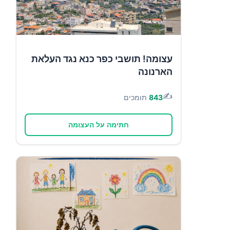
עצומה! תושבי כפר כנא נגד העלאת
הארנונה
✍️
843
תומכים
חתימה על העצומה