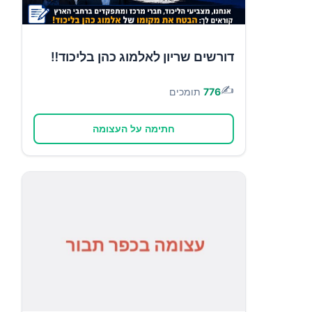
דורשים שריון לאלמוג כהן בליכוד‼️
✍️
776
תומכים
חתימה על העצומה