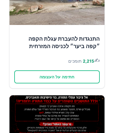
התנגדות להעברת עגלת הקפה
״קפה ביער״ לכניסה המזרחית
✍️
2,215
תומכים
חתימה על העצומה