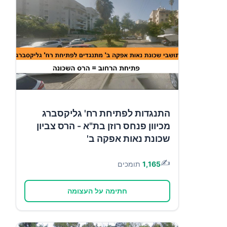
התנגדות לפתיחת רח' גליקסברג
מכיוון פנחס רוזן בת"א - הרס צביון
שכונת נאות אפקה ב'
✍️
1,165
תומכים
חתימה על העצומה