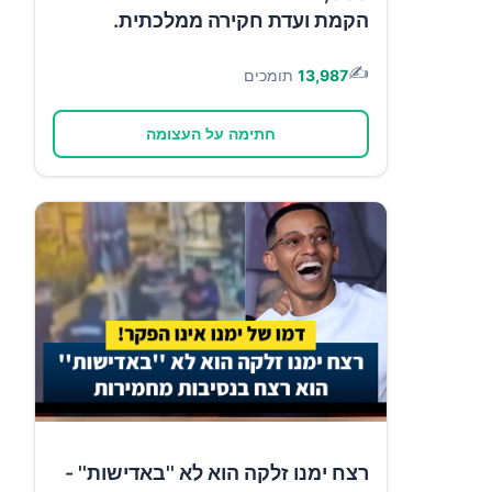
הקמת ועדת חקירה ממלכתית.
✍️
13,987
תומכים
חתימה על העצומה
רצח ימנו זלקה הוא לא ''באדישות'' -