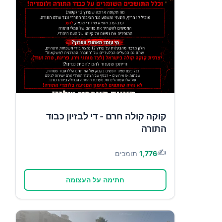
קוקה קולה חרם - די לבזיון כבוד
התורה
✍️
1,776
תומכים
חתימה על העצומה