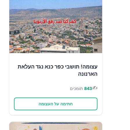
עצומה! תושבי כפר כנא נגד העלאת
הארנונה
✍️
843
תומכים
חתימה על העצומה