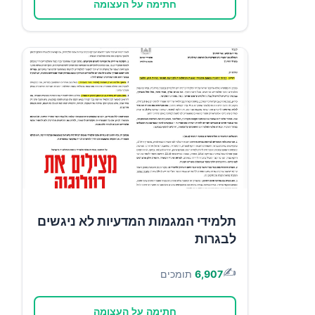
חתימה על העצומה
תלמידי המגמות המדעיות לא ניגשים
לבגרות
✍️
6,907
תומכים
חתימה על העצומה