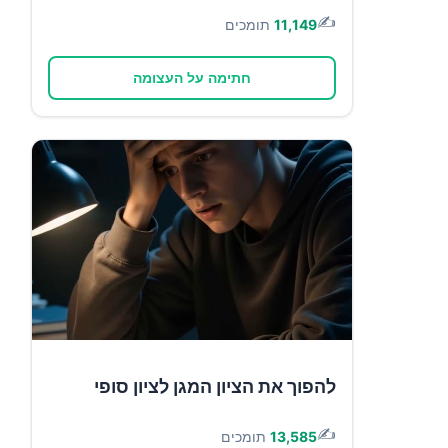
✍️
11,149
תומכים
חתימה על העצומה
להפוך את הציון המגן לציון סופי
✍️
13,585
תומכים