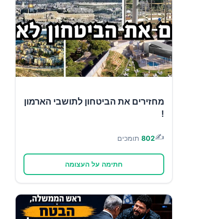
מחזירים את הביטחון לתושבי הארמון
!
✍️
802
תומכים
חתימה על העצומה