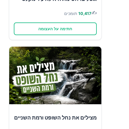
✍️
10,417
תומכים
חתימה על העצומה
מצילים את נחל השופט ורמת השניים