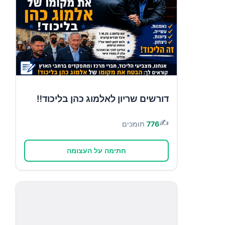
דורשים שריון לאלמוג כהן בליכוד‼️
✍️
776
תומכים
חתימה על העצומה