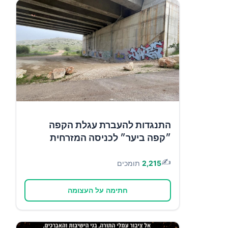
התנגדות להעברת עגלת הקפה
״קפה ביער״ לכניסה המזרחית
✍️
2,215
תומכים
חתימה על העצומה