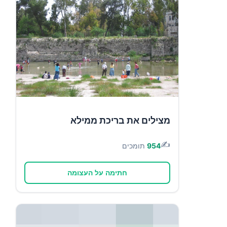
מצילים את בריכת ממילא
✍️
954
תומכים
חתימה על העצומה