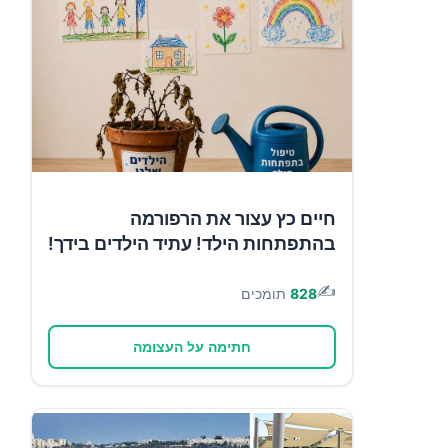
חיים כץ עצור את הרפורמה
בהתפתחות הילד! עתיד הילדים בידך!
✍️
828
תומכים
חתימה על העצומה