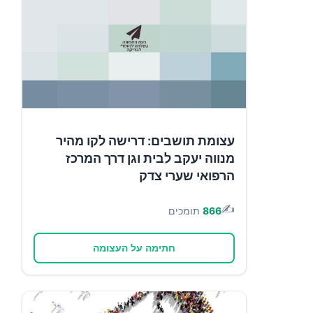
עצומת תושבים: דרישה לקו מהיר
מנווה יעקב לבית וגן דרך המרכז
הרפואי שערי צדק
✍️
866
תומכים
חתימה על העצומה