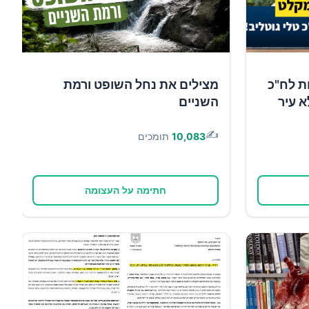
ת לח"כ
מצילים את נחל השופט ורמת
א עיר
השניים
✍️
10,083
תומכים
חתימה על העצומה