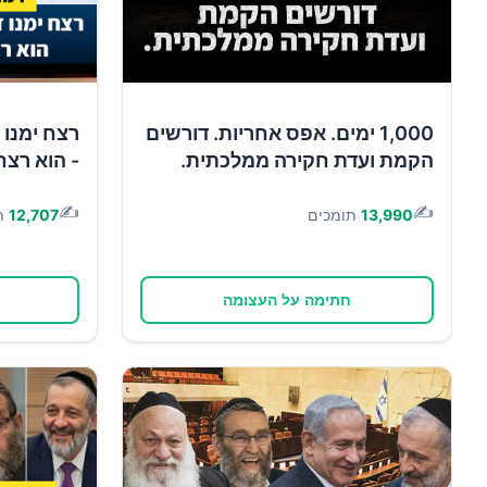
1,000 ימים. אפס אחריות. דורשים
רצח ימנו 
הקמת ועדת חקירה ממלכתית.
- הוא רצח
✍️
✍️
13,990
תומכים
12,707
ת
חתימה על העצומה