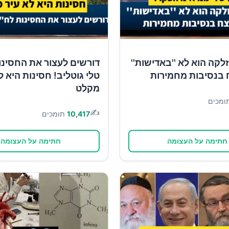
זלקה הוא לא ''באדישות''
דורשים לעצור את החסינו
 בנסיבות מחמירות
טלי גוטליב! חסינות היא ל
מקלט
ומכים
✍️
10,417
תומכים
חתימה על העצומה
חתימה על העצומה