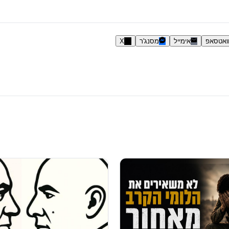
ואטסאפ
אימייל
מסנג'ר
X