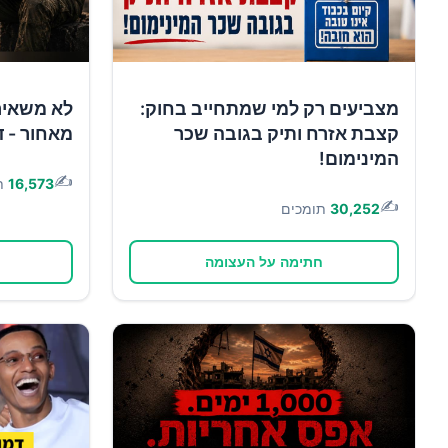
מצביעים רק למי שמתחייב בחוק:
לא משאיר
קצבת אזרח ותיק בגובה שכר
מאחור - ד
המינימום!
✍️
16,573
ת
✍️
30,252
תומכים
חתימה על העצומה