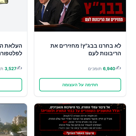
לא בחרנו בבג"ץ! מחזירים את
העלאת הש
הריבונות לעם
לפלטפורמ
✍️
✍️
6,940
תומכים
3,527
תו
חתימה על העצומה