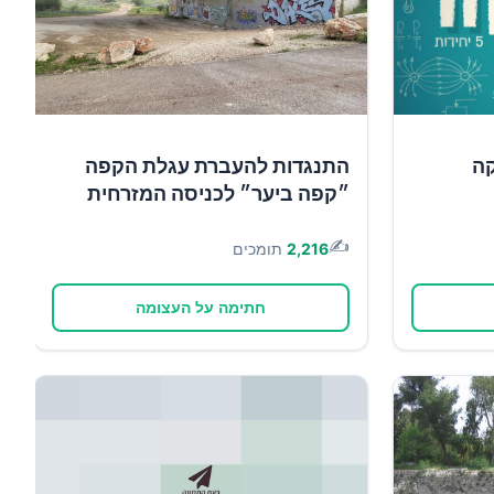
קה
התנגדות להעברת עגלת הקפה
״קפה ביער״ לכניסה המזרחית
✍️
2,216
תומכים
חתימה על העצומה