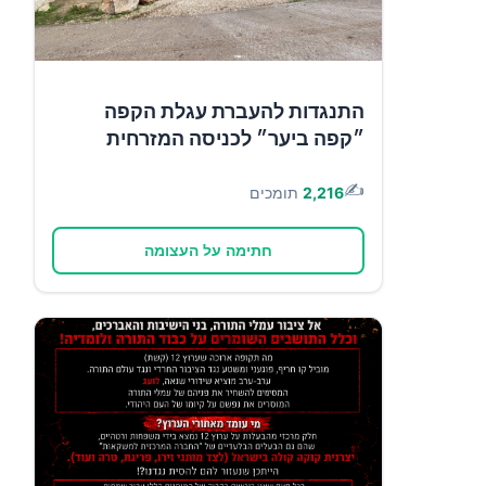
התנגדות להעברת עגלת הקפה
״קפה ביער״ לכניסה המזרחית
✍️
2,216
תומכים
חתימה על העצומה