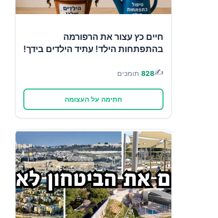
חיים כץ עצור את הרפורמה
בהתפתחות הילד! עתיד הילדים בידך!
✍️
828
תומכים
חתימה על העצומה