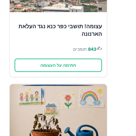
עצומה! תושבי כפר כנא נגד העלאת
הארנונה
✍️
843
תומכים
חתימה על העצומה