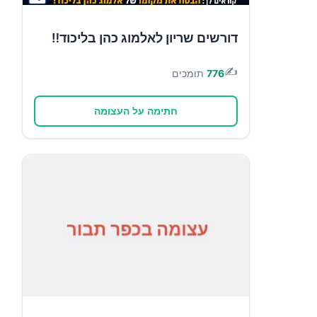
דורשים שריון לאלמוג כהן בליכוד‼️
✍️
776
תומכים
חתימה על העצומה