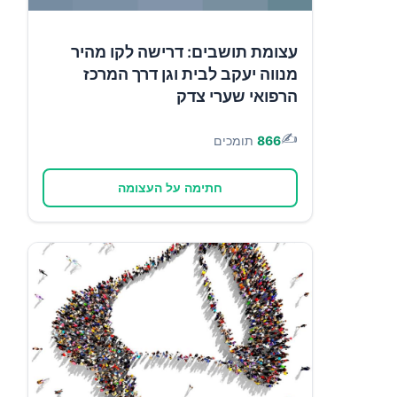
עצומת תושבים: דרישה לקו מהיר
מנווה יעקב לבית וגן דרך המרכז
הרפואי שערי צדק
✍️
866
תומכים
חתימה על העצומה