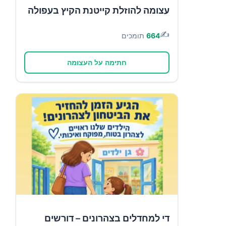
עצומה להוזלת קייטנת הקיץ בעפולה
✍️
664
תומכים
חתימה על העצומה
די למחדלים בצהרונים – דורשים