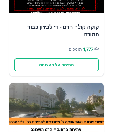
קוקה קולה חרם - די לבזיון כבוד
התורה
✍️
1,777
תומכים
חתימה על העצומה