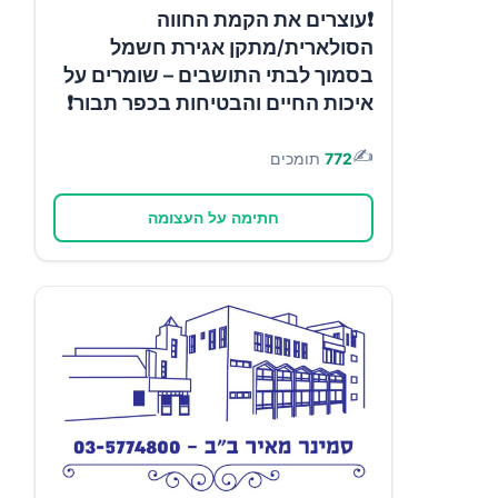
❗עוצרים את הקמת החווה
הסולארית/מתקן אגירת חשמל
בסמוך לבתי התושבים – שומרים על
איכות החיים והבטיחות בכפר תבור❗
✍️
772
תומכים
חתימה על העצומה