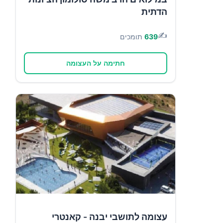
הדתית
✍️
639
תומכים
חתימה על העצומה
עצומה לתושבי יבנה - קאנטרי