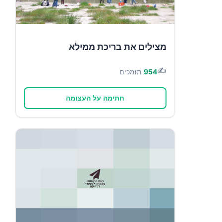
מצילים את בריכת ממילא
✍️
954
תומכים
חתימה על העצומה