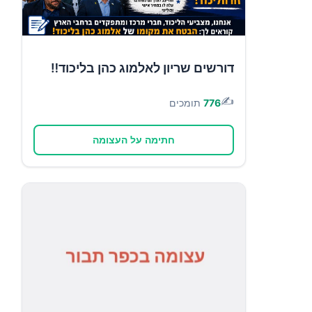
דורשים שריון לאלמוג כהן בליכוד‼️
✍️
776
תומכים
חתימה על העצומה