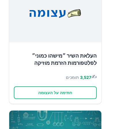
העלאת השיר ״מישהו כמוני״
לפלטפורמות הזרמת מוזיקה
✍️
3,527
תומכים
חתימה על העצומה