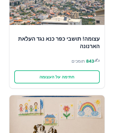
עצומה! תושבי כפר כנא נגד העלאת
הארנונה
✍️
843
תומכים
חתימה על העצומה