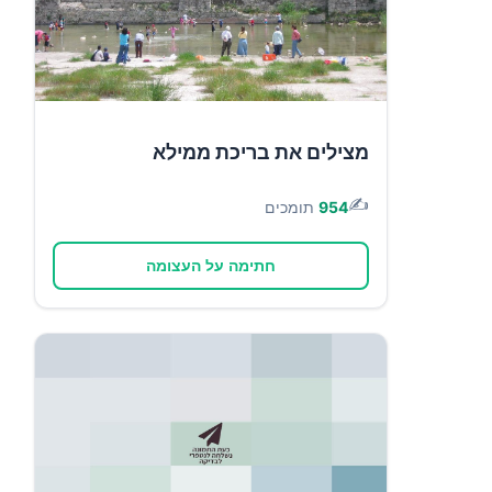
מצילים את בריכת ממילא
✍️
954
תומכים
חתימה על העצומה