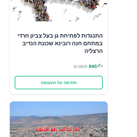
התנגדות לפתיחת גן בעל צביון חרדי
במתחם חנה רובינא שכונת הנדיב
הרצליה
✍️
845
תומכים
חתימה על העצומה