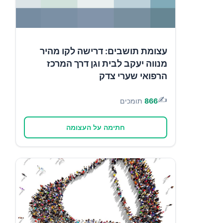
עצומת תושבים: דרישה לקו מהיר
מנווה יעקב לבית וגן דרך המרכז
הרפואי שערי צדק
✍️
866
תומכים
חתימה על העצומה