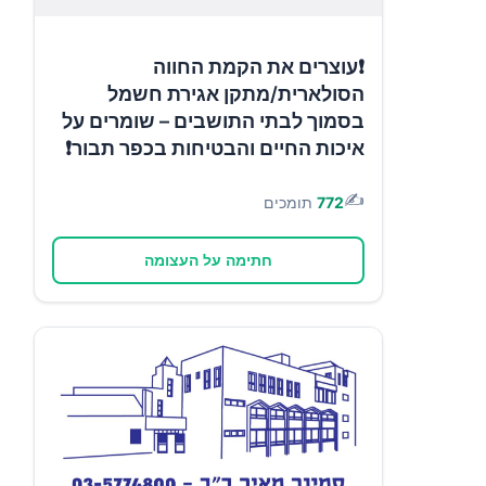
❗עוצרים את הקמת החווה
הסולארית/מתקן אגירת חשמל
בסמוך לבתי התושבים – שומרים על
איכות החיים והבטיחות בכפר תבור❗
✍️
772
תומכים
חתימה על העצומה