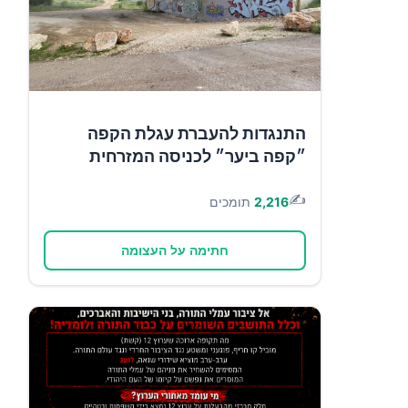
התנגדות להעברת עגלת הקפה
״קפה ביער״ לכניסה המזרחית
✍️
2,216
תומכים
חתימה על העצומה