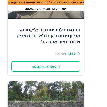
התנגדות לפתיחת רח' גליקסברג
מכיוון פנחס רוזן בת"א - הרס צביון
שכונת נאות אפקה ב'
✍️
1,165
תומכים
חתימה על העצומה