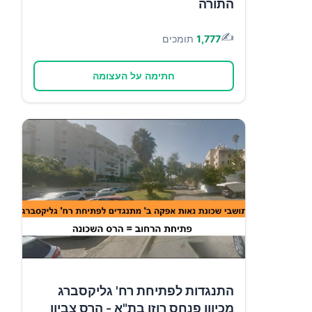
התורה
✍️
1,777
תומכים
חתימה על העצומה
התנגדות לפתיחת רח' גליקסברג
מכיוון פנחס רוזן בת"א - הרס צביון