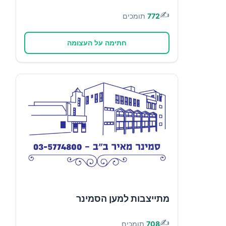
✍️
772
תומכים
חתימה על העצומה
מתייצבות למען הסמינר
✍️
708
תומכים