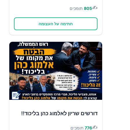
✍️
805
תומכים
חתימה על העצומה
דורשים שריון לאלמוג כהן בליכוד‼️
✍️
776
תומכים