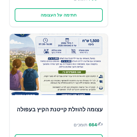
חתימה על העצומה
עצומה להוזלת קייטנת הקיץ בעפולה
✍️
664
תומכים