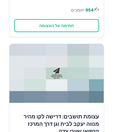
✍️
954
תומכים
חתימה על העצומה
עצומת תושבים: דרישה לקו מהיר
מנווה יעקב לבית וגן דרך המרכז
הרפואי שערי צדק