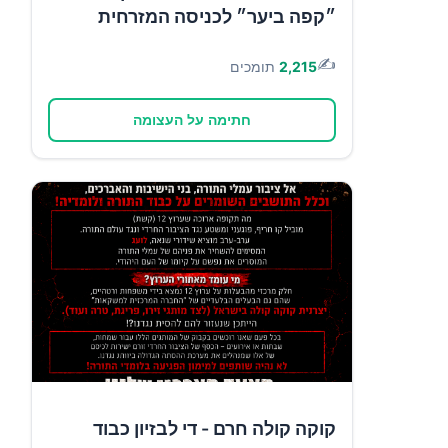
״קפה ביער״ לכניסה המזרחית
✍️
2,215
תומכים
חתימה על העצומה
קוקה קולה חרם - די לבזיון כבוד