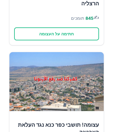
הרצליה
✍️
845
תומכים
חתימה על העצומה
עצומה! תושבי כפר כנא נגד העלאת