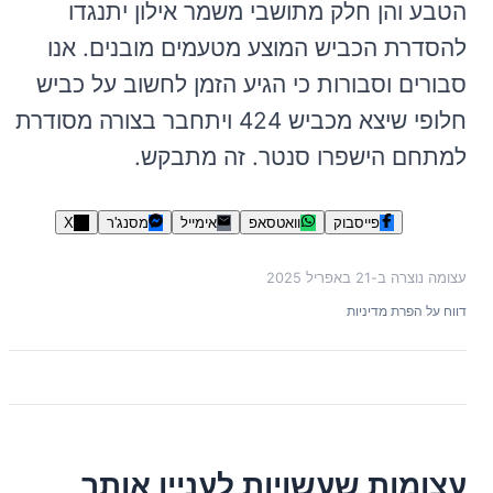
הטבע והן חלק מתושבי משמר אילון יתנגדו
להסדרת הכביש המוצע מטעמים מובנים. אנו
סבורים וסבורות כי הגיע הזמן לחשוב על כביש
חלופי שיצא מכביש 424 ויתחבר בצורה מסודרת
למתחם הישפרו סנטר. זה מתבקש.
פייסבוק
וואטסאפ
אימייל
מסנג'ר
X
עצומה נוצרה ב-
21 באפריל 2025
דווח על הפרת מדיניות
עצומות שעשויות לעניין אותך