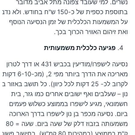
נשרים. למי שעובד צפונה מתל אביב מדובר
בתוספת כספית של כ-150 ש"ח בחודש. ולא נדב
על המשמעות הכלכלית של זמן הנסיעה הנוסף
ואת זיהום האוויר הכרוך בכך.
פגיעה כלכלית משמעותית
נסיעה לישפרו/מודיעין בכביש 431 או דרך לטרון
מאריכה את הדרך ביותר מפי 2, (מכ-6-10 דקות
לקרוב לכ- 25 דקות לכל כיוון). כל תושב באזור בן
נון – שעלבים ואף ישובים אחרים כמו גזר, בית
חשמונאי, מגיע לישפרו בממוצע כשלוש פעמים
ביום. נסיעה מכפר בן נון לישפרו בדרך הארוכה
משמעותה בזבוז דלק של שעה ביום. שעה = 80
ק"מ בממוצע (במהירות 80 קמ"ש). בחישוב פשוט