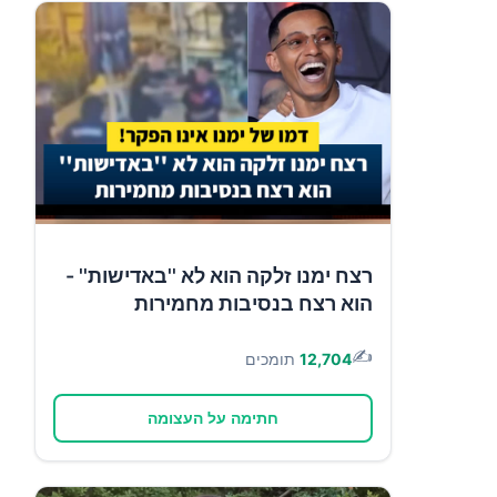
רצח ימנו זלקה הוא לא ''באדישות'' -
הוא רצח בנסיבות מחמירות
✍️
12,704
תומכים
חתימה על העצומה