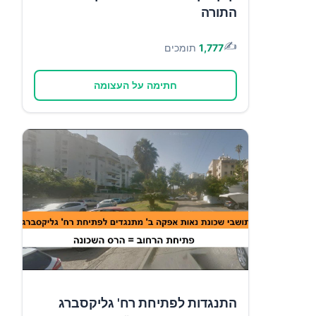
התורה
✍️
1,777
תומכים
חתימה על העצומה
התנגדות לפתיחת רח' גליקסברג