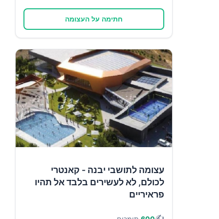
חתימה על העצומה
עצומה לתושבי יבנה - קאנטרי
לכולם, לא לעשירים בלבד אל תהיו
פראיריים
✍️
600
תומכים