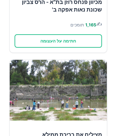
מכיוון פנחס רוזן בת"א - הרס צביון
שכונת נאות אפקה ב'
✍️
1,165
תומכים
חתימה על העצומה
מצילים את בריכת ממילא