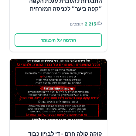
התנגדות להעברת עגלת הקפה
״קפה ביער״ לכניסה המזרחית
✍️
2,215
תומכים
חתימה על העצומה
קוקה קולה חרם - די לבזיון כבוד