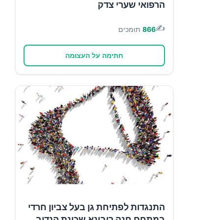
הרפואי שערי צדק
✍️
866
תומכים
חתימה על העצומה
התנגדות לפתיחת גן בעל צביון חרדי
במתחם חנה רובינא שכונת הנדיב