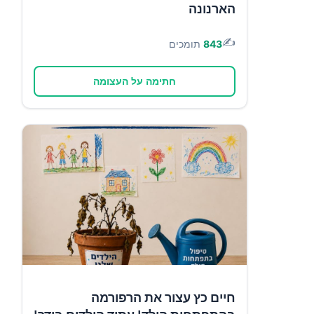
הארנונה
✍️
843
תומכים
חתימה על העצומה
חיים כץ עצור את הרפורמה