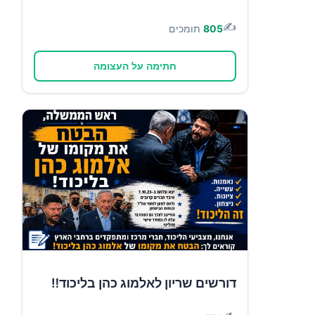
✍️
805
תומכים
חתימה על העצומה
דורשים שריון לאלמוג כהן בליכוד‼️