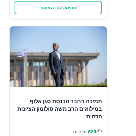
חתימה על העצומה
תמיכה בחבר הכנסת סגן אלוף
במילואים הרב משה סולומון הציונות
הדתית
✍️
639
תומכים