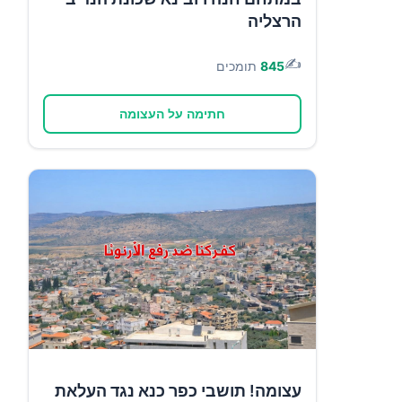
הרצליה
✍️
845
תומכים
חתימה על העצומה
עצומה! תושבי כפר כנא נגד העלאת