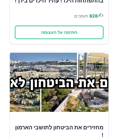
בהתפתחות הילד! עתיד הילדים בידך!
✍️
828
תומכים
חתימה על העצומה
מחזירים את הביטחון לתושבי הארמון
!