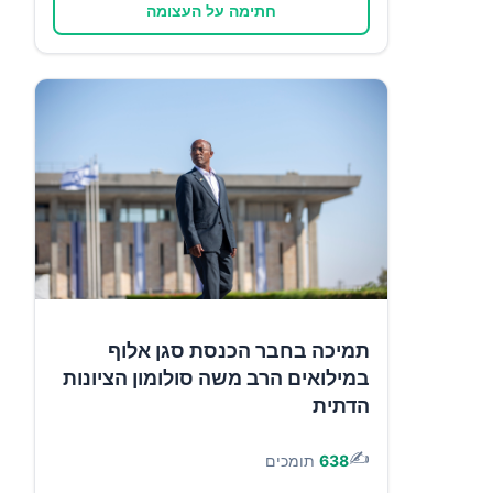
חתימה על העצומה
תמיכה בחבר הכנסת סגן אלוף
במילואים הרב משה סולומון הציונות
הדתית
✍️
638
תומכים