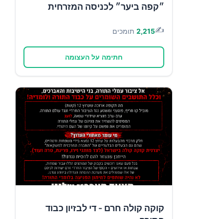
״קפה ביער״ לכניסה המזרחית
✍️
2,215
תומכים
חתימה על העצומה
קוקה קולה חרם - די לבזיון כבוד