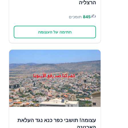
הרצליה
✍️
845
תומכים
חתימה על העצומה
עצומה! תושבי כפר כנא נגד העלאת
הארנונה