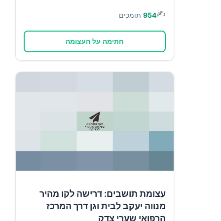
✍️
954
תומכים
חתימה על העצומה
עצומת תושבים: דרישה לקו מהיר
מנווה יעקב לבית וגן דרך המרכז
הרפואי שערי צדק