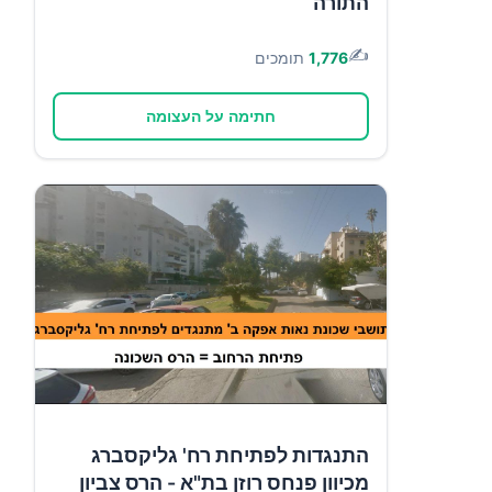
התורה
✍️
1,776
תומכים
חתימה על העצומה
התנגדות לפתיחת רח' גליקסברג
מכיוון פנחס רוזן בת"א - הרס צביון