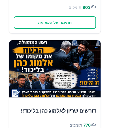
✍️
803
תומכים
חתימה על העצומה
דורשים שריון לאלמוג כהן בליכוד‼️
✍️
776
תומכים