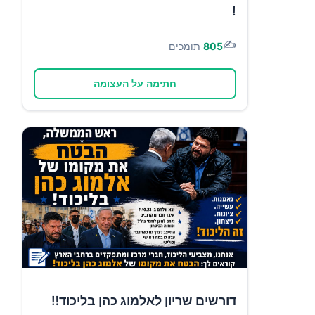
!
✍️
805
תומכים
חתימה על העצומה
דורשים שריון לאלמוג כהן בליכוד‼️