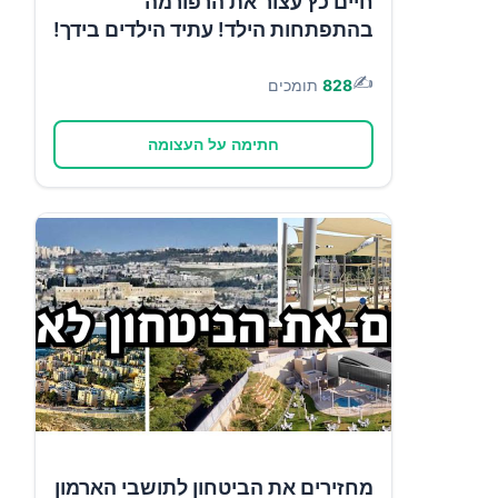
חיים כץ עצור את הרפורמה
בהתפתחות הילד! עתיד הילדים בידך!
✍️
828
תומכים
חתימה על העצומה
מחזירים את הביטחון לתושבי הארמון