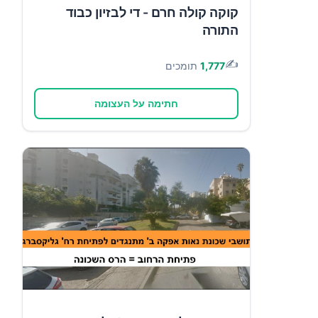
קוקה קולה חרם - די לבזיון כבוד
התורה
✍️
1,777
תומכים
חתימה על העצומה