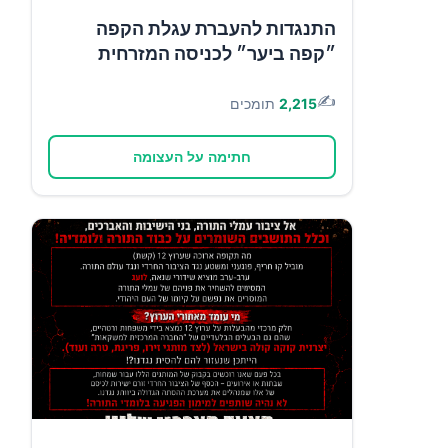
התנגדות להעברת עגלת הקפה
״קפה ביער״ לכניסה המזרחית
✍️
2,215
תומכים
חתימה על העצומה