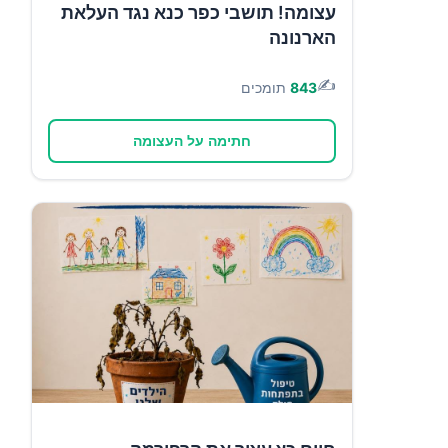
עצומה! תושבי כפר כנא נגד העלאת
הארנונה
✍️
843
תומכים
חתימה על העצומה