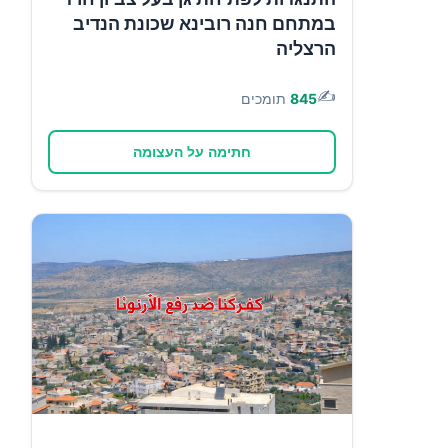
במתחם חנה רובינא שכונת הנדיב
הרצליה
✍️
845
תומכים
חתימה על העצומה