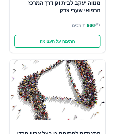
מנווה יעקב לבית וגן דרך המרכז
הרפואי שערי צדק
✍️
866
תומכים
חתימה על העצומה
התנגדות לפתיחת גן בעל צביון חרדי