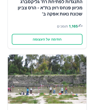
התנגדות לפתיחת רח' גליקסברג
מכיוון פנחס רוזן בת"א - הרס צביון
שכונת נאות אפקה ב'
✍️
1,165
תומכים
חתימה על העצומה