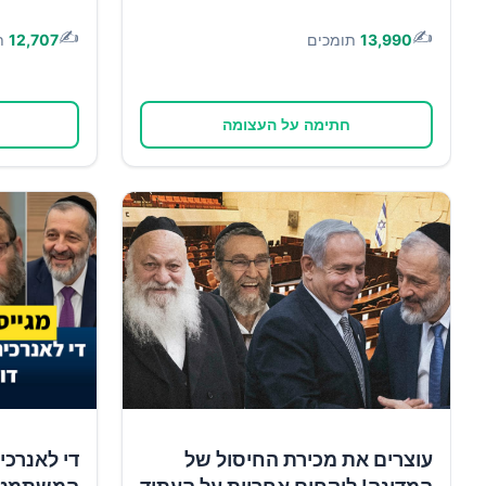
✍️
✍️
13,990
תומכים
12,707
ת
חתימה על העצומה
עוצרים את מכירת החיסול של
די לאנרכי