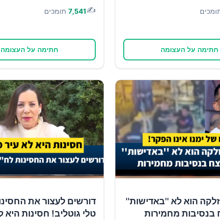
✍️
ומכים
7,541
תומכים
חתימה על העצומה
חתימה על העצומה
זלקה הוא לא ''באדישות''
דורשים לעצור את החסינו
 בנסיבות מחמירות
טלי גוטליב! חסינות היא ל