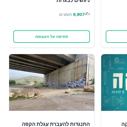
ניגשים לבגרות
✍️
6,907
תומכים
חתימה על העצומה
קה
התנגדות להעברת עגלת הקפה