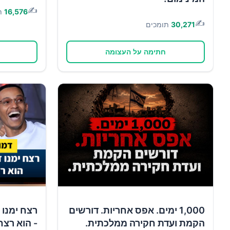
✍️
16,576
ת
✍️
30,271
תומכים
חתימה על העצומה
1,000 ימים. אפס אחריות. דורשים
רצח ימנו 
הקמת ועדת חקירה ממלכתית.
- הוא רצח