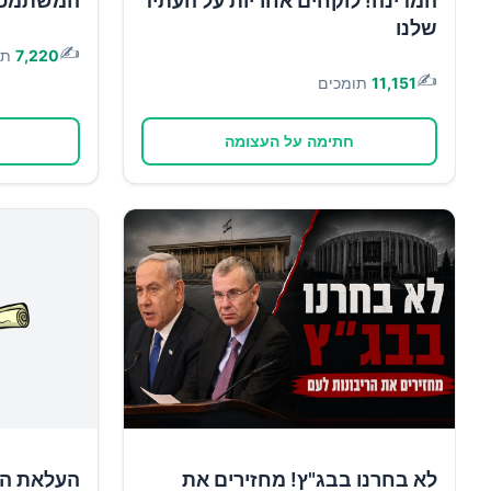
המדינה! לוקחים אחריות על העתיד
המשתמטים 
שלנו
✍️
7,220
תו
✍️
11,151
תומכים
חתימה על העצומה
לא בחרנו בבג"ץ! מחזירים את
העלאת הש