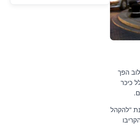
לוב הפך
ל כיכר
ם.
מנת "להקהל
קריבו