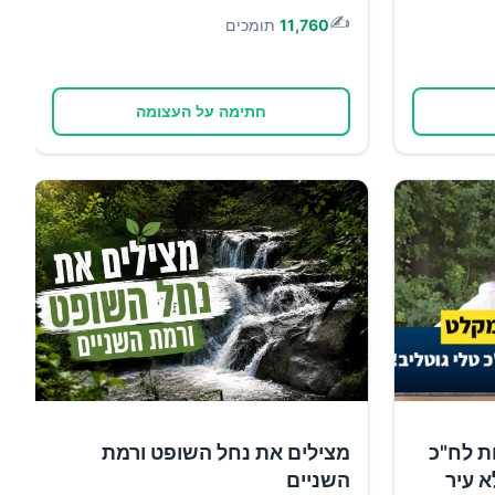
✍️
11,760
תומכים
חתימה על העצומה
ת לח"כ
מצילים את נחל השופט ורמת
א עיר
השניים