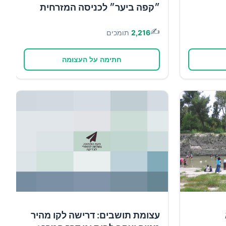
״קפה ביער״ לכניסה המזרחית
✍️
2,216
תומכים
חתימה על העצומה
עצומת תושבים: דרישה לקו מהיר