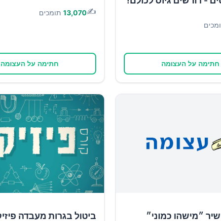
- דורשים גיוס לכולם!
✍️
13,070
תומכים
מכים
חתימה על העצומה
חתימה על העצומה
יר ״מישהו כמוני״
ביטול בגרות מעבדה פיזי