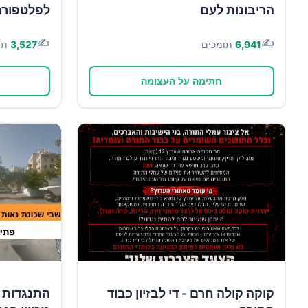
הריבונות לעם
לפלטפורמ
✍️
✍️
6,941
תומכים
3,527
תו
חתימה על העצומה
קוקה קולה חרם - די לבזיון כבוד
התנגדות 