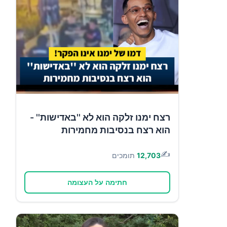
רצח ימנו זלקה הוא לא ''באדישות'' -
הוא רצח בנסיבות מחמירות
✍️
12,703
תומכים
חתימה על העצומה