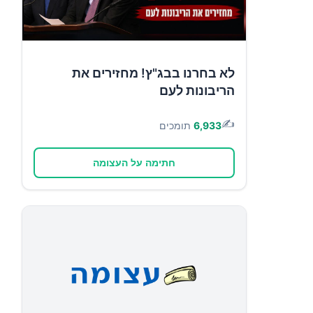
לא בחרנו בבג"ץ! מחזירים את
הריבונות לעם
✍️
6,933
תומכים
חתימה על העצומה