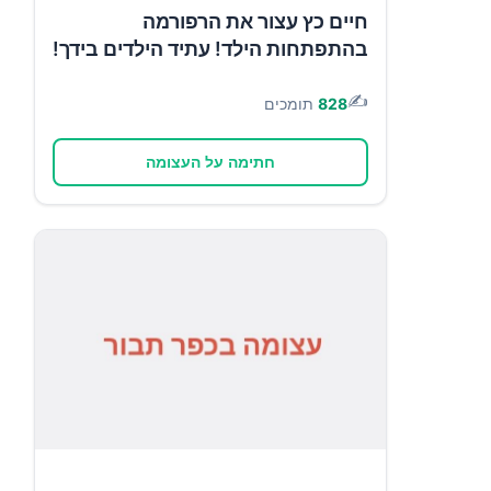
חיים כץ עצור את הרפורמה
בהתפתחות הילד! עתיד הילדים בידך!
✍️
828
תומכים
חתימה על העצומה