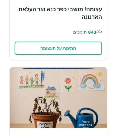
עצומה! תושבי כפר כנא נגד העלאת
הארנונה
✍️
843
תומכים
חתימה על העצומה