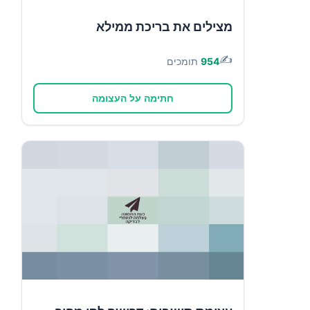
מצילים את בריכת ממילא
✍️
954
תומכים
חתימה על העצומה