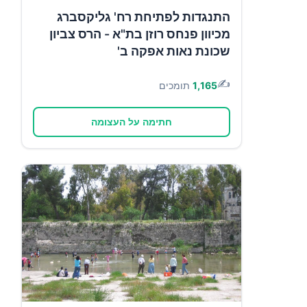
התנגדות לפתיחת רח' גליקסברג
מכיוון פנחס רוזן בת"א - הרס צביון
שכונת נאות אפקה ב'
✍️
1,165
תומכים
חתימה על העצומה