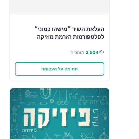
העלאת השיר ״מישהו כמוני״
לפלטפורמות הזרמת מוזיקה
✍️
3,504
תומכים
חתימה על העצומה