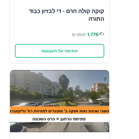
קוקה קולה חרם - די לבזיון כבוד
התורה
✍️
1,776
תומכים
חתימה על העצומה