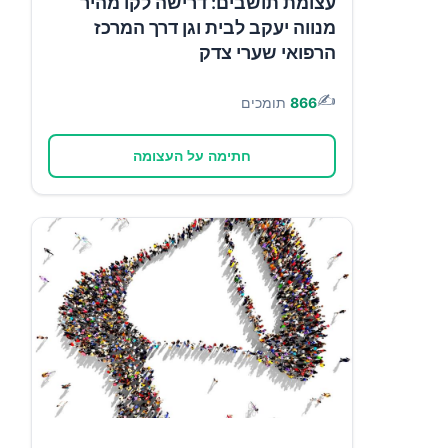
עצומת תושבים: דרישה לקו מהיר
מנווה יעקב לבית וגן דרך המרכז
הרפואי שערי צדק
✍️
866
תומכים
חתימה על העצומה