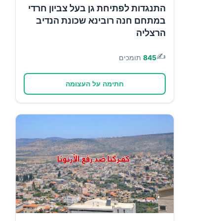
התנגדות לפתיחת גן בעל צביון חרדי
במתחם חנה רובינא שכונת הנדיב
הרצליה
✍️
845
תומכים
חתימה על העצומה