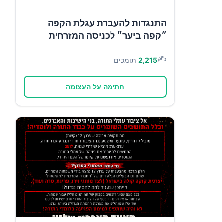
התנגדות להעברת עגלת הקפה
״קפה ביער״ לכניסה המזרחית
✍️
2,215
תומכים
חתימה על העצומה