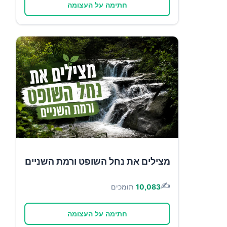
חתימה על העצומה
מצילים את נחל השופט ורמת השניים
✍️
10,083
תומכים
חתימה על העצומה