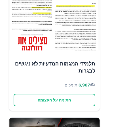
תלמידי המגמות המדעיות לא ניגשים
לבגרות
✍️
6,907
תומכים
חתימה על העצומה