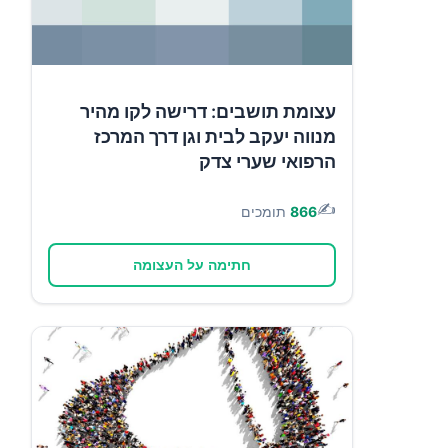
עצומת תושבים: דרישה לקו מהיר
מנווה יעקב לבית וגן דרך המרכז
הרפואי שערי צדק
✍️
866
תומכים
חתימה על העצומה