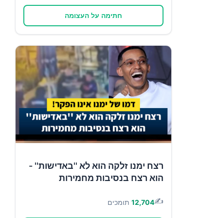
חתימה על העצומה
רצח ימנו זלקה הוא לא ''באדישות'' -
הוא רצח בנסיבות מחמירות
✍️
12,704
תומכים