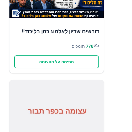
דורשים שריון לאלמוג כהן בליכוד‼️
✍️
776
תומכים
חתימה על העצומה