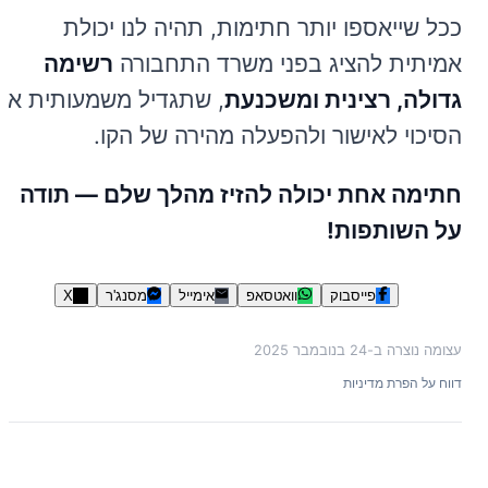
ככל שייאספו יותר חתימות, תהיה לנו יכולת
אמיתית להציג בפני משרד התחבורה
רשימה
גדולה, רצינית ומשכנעת
, שתגדיל משמעותית את
הסיכוי לאישור ולהפעלה מהירה של הקו.
חתימה אחת יכולה להזיז מהלך שלם — תודה
על השותפות!
פייסבוק
וואטסאפ
אימייל
מסנג'ר
X
עצומה נוצרה ב-
24 בנובמבר 2025
דווח על הפרת מדיניות