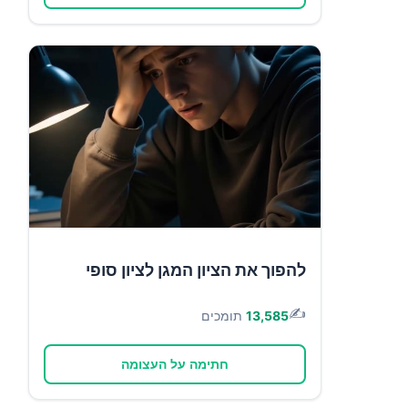
להפוך את הציון המגן לציון סופי
✍️
13,585
תומכים
חתימה על העצומה