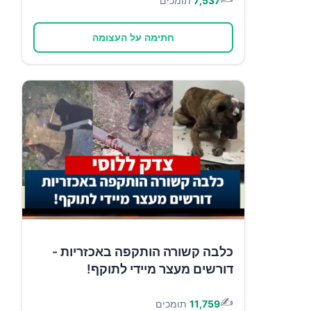
7,537
תומכים
חתימה על העצומה
כלבה קשורה הותקפה באכזריות -
דורשים מעצר מיידי לתוקף!
✍️
11,759
תומכים