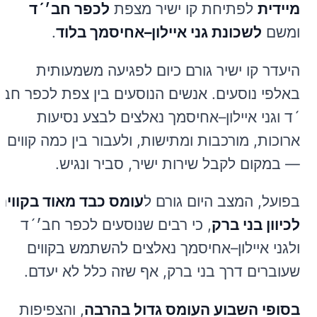
מיידית
לפתיחת קו ישיר מצפת
לכפר חב׳´ד
ומשם
לשכונת גני איילון–אחיסמך בלוד
.
היעדר קו ישיר גורם כיום לפגיעה משמעותית
באלפי נוסעים. אנשים הנוסעים בין צפת לכפר חב׳
´ד וגני איילון–אחיסמך נאלצים לבצע נסיעות
ארוכות, מורכבות ומתישות, ולעבור בין כמה קווים
— במקום לקבל שירות ישיר, סביר ונגיש.
בפועל, המצב היום גורם ל
עומס כבד מאוד בקווים
לכיוון בני ברק
, כי רבים שנוסעים לכפר חב׳´ד
ולגני איילון–אחיסמך נאלצים להשתמש בקווים
שעוברים דרך בני ברק, אף שזה כלל לא יעדם.
בסופי השבוע העומס גדול בהרבה
, והצפיפות