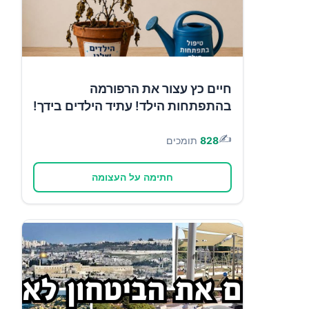
חיים כץ עצור את הרפורמה
בהתפתחות הילד! עתיד הילדים בידך!
✍️
828
תומכים
חתימה על העצומה