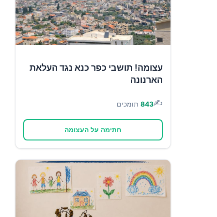
עצומה! תושבי כפר כנא נגד העלאת
הארנונה
✍️
843
תומכים
חתימה על העצומה