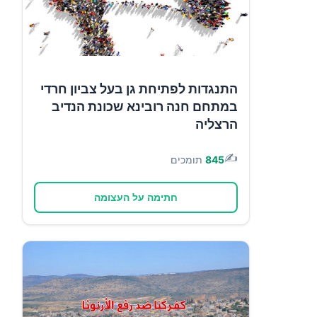
התנגדות לפתיחת גן בעל צביון חרדי
במתחם חנה רובינא שכונת הנדיב
הרצליה
✍️
845
תומכים
חתימה על העצומה