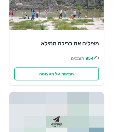
מצילים את בריכת ממילא
✍️
954
תומכים
חתימה על העצומה